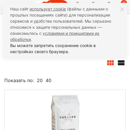
0
0
0
0
Заказать
Наш сайт
использует cookie
(файлы с данными о
звонок
прошлых посещениях сайта) для персонализации
сервисов и удобства пользователей. Мы серьезно
относимся к защите персональных данных —
Кофе
Кофе в зёрнах
Кофе 100% арабика в зернах
ознакомьтесь с
условиями и принципами их
Carraro (Италия)
обработки
.
Carraro (Италия)
Вы можете запретить сохранение cookie в
настройках своего браузера.
Показать по:
20
40