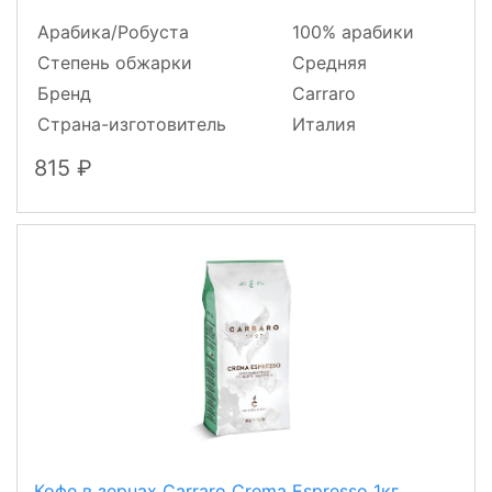
Арабика/Робуста
100% арабики
Степень обжарки
Средняя
Бренд
Carraro
Страна-изготовитель
Италия
815
Кофе в зернах Carraro Crema Espresso 1кг