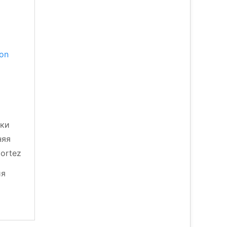
on
ики
няя
ortez
ия