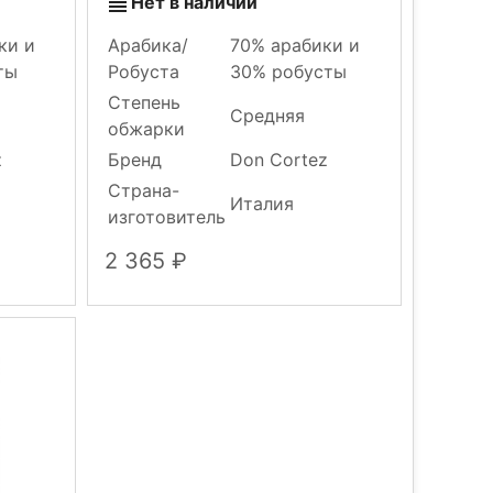
Нет в наличии
ки и
Арабика/
70% арабики и
ты
Робуста
30% робусты
Степень
Средняя
обжарки
z
Бренд
Don Cortez
Страна-
Италия
изготовитель
2 365