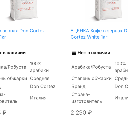
в зернах Don Cortez
УЦЕНКА Кофе в зернах D
1кг
Cortez White 1кг
т в наличии
Нет в наличии
100%
100%
ка/Робуста
Арабика/Робуста
арабики
араб
ень обжарки
Средняя
Степень обжарки
Сред
д
Don Cortez
Бренд
Don C
на-
Страна-
Италия
Итал
овитель
изготовитель
5
2 290