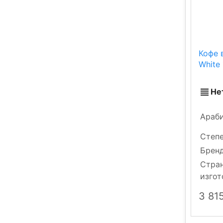
Кофе 
White 
Не
Араби
Степ
Брен
Стра
изгот
3 81