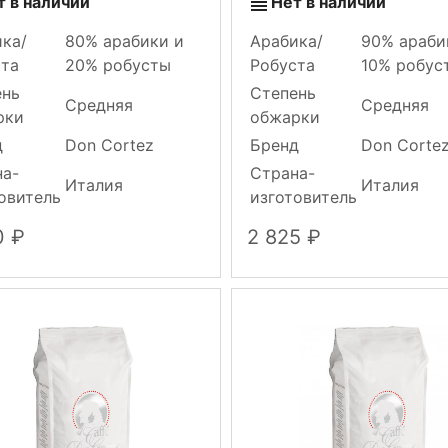
т в наличии
Нет в наличии
ка/
80% арабики и
Арабика/
90% араби
ста
20% робусты
Робуста
10% робус
ень
Степень
Средняя
Средняя
рки
обжарки
д
Don Cortez
Бренд
Don Corte
на-
Страна-
Италия
Италия
овитель
изготовитель
0
2 825