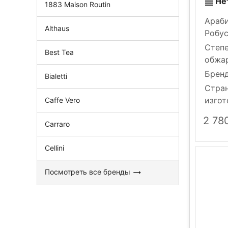
Не
1883 Maison Routin
Араби
Althaus
Робу
Степ
Best Tea
обжа
Брен
Bialetti
Стра
изгот
Caffe Vero
2 78
Carraro
Cellini
Посмотреть все бренды