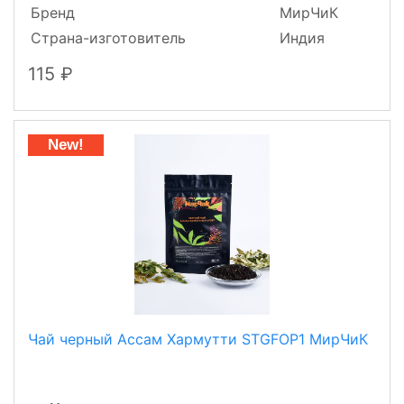
Бренд
МирЧиК
Страна-изготовитель
Индия
115
New!
Чай черный Ассам Хармутти STGFOP1 МирЧиК