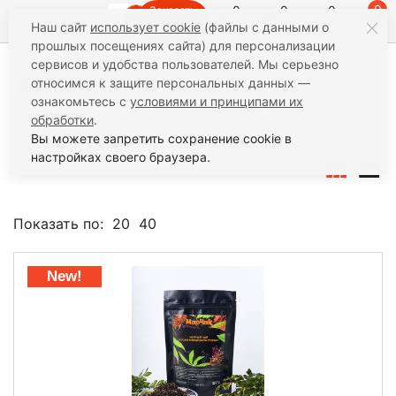
0
0
0
0
Заказать
Наш сайт
использует cookie
(файлы с данными о
звонок
прошлых посещениях сайта) для персонализации
сервисов и удобства пользователей. Мы серьезно
относимся к защите персональных данных —
Чай
Черный чай
Ассам
ознакомьтесь с
условиями и принципами их
Ассам
обработки
.
Вы можете запретить сохранение cookie в
настройках своего браузера.
Показать по:
20
40
New!