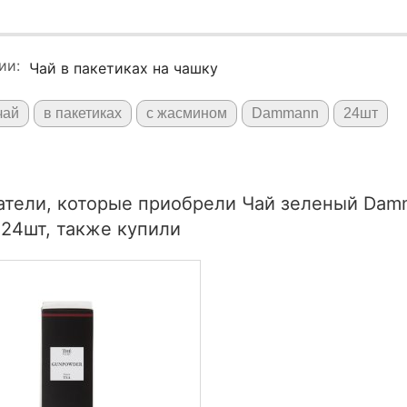
ии:
Чай в пакетиках на чашку
чай
в пакетиках
с жасмином
Dammann
24шт
атели, которые приобрели Чай зеленый Damm
 24шт, также купили