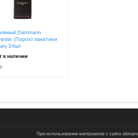
еленый Dammann
wder (Порох) пакетики
шку 24шт
т в наличии
При использовании материалов с сайта обязат