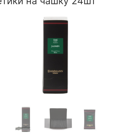
етики на чашку 24шт