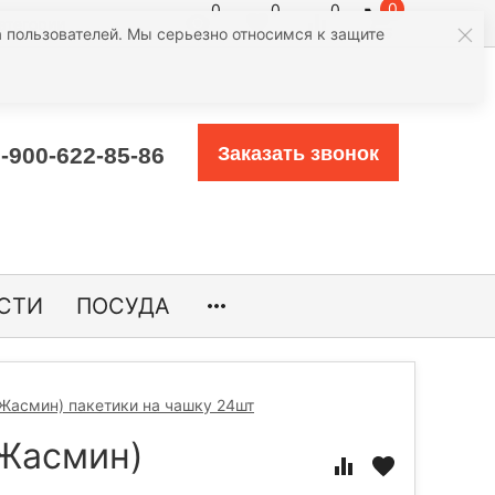
0
0
0
0
атегории
 пользователей. Мы серьезно относимся к защите
-900-622-85-86
Заказать звонок
СТИ
ПОСУДА
Жасмин) пакетики на чашку 24шт
(Жасмин)