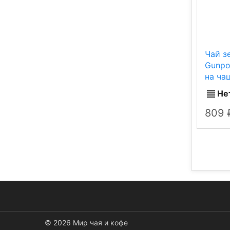
Чай з
Gunpo
на ча
Не
809
© 2026 Мир чая и кофе