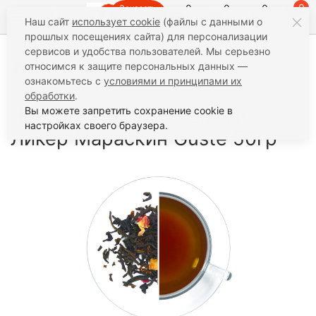
0
0
0
0
Заказать
Наш сайт
использует cookie
(файлы с данными о
звонок
прошлых посещениях сайта) для персонализации
сервисов и удобства пользователей. Мы серьезно
относимся к защите персональных данных —
Чай
Черный чай
Черный с добавками
Черный
ознакомьтесь с
условиями и принципами их
чай с добавками Ликер Мараскин Guste 50гр
обработки
.
Черный чай с добавками
Вы можете запретить сохранение cookie в
настройках своего браузера.
Ликер Мараскин Guste 50гр