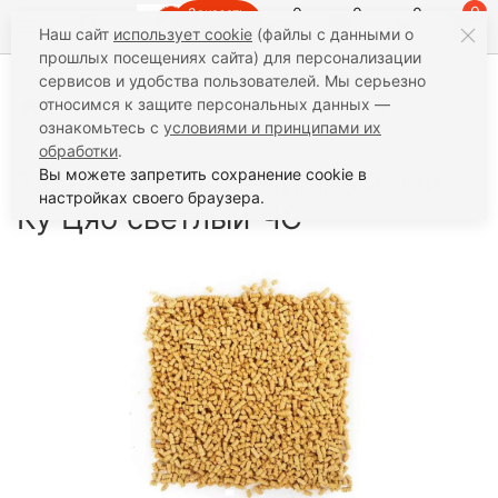
0
0
0
0
Заказать
Наш сайт
использует cookie
(файлы с данными о
звонок
прошлых посещениях сайта) для персонализации
сервисов и удобства пользователей. Мы серьезно
относимся к защите персональных данных —
Чай
Травы и добавки
Тайваньский гречишный
ознакомьтесь с
условиями и принципами их
чай Ку Цяо светлый ЧС
обработки
.
Тайваньский гречишный чай
Вы можете запретить сохранение cookie в
настройках своего браузера.
Ку Цяо светлый ЧС