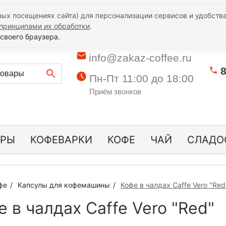
Гарантии
Опт
Контакты
Полезная информация
К
ых посещениях сайта) для персонализации сервисов и удобства
принципами их обработки
.
своего браузера.
info@zakaz-coffee.ru
8
Пн-Пт 11:00 до 18:00
Приём звонков
ОРЫ
КОФЕВАРКИ
КОФЕ
ЧАЙ
СЛАДО
фе
Капсулы для кофемашины
Кофе в чалдах Caffe Vero "Red
е в чалдах Caffe Vero "Red"