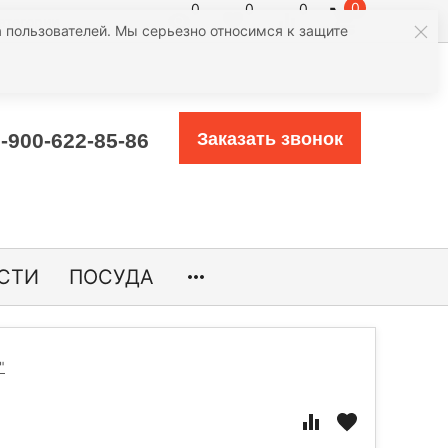
0
0
0
0
атегории
 пользователей. Мы серьезно относимся к защите
-900-622-85-86
Заказать звонок
СТИ
ПОСУДА
"