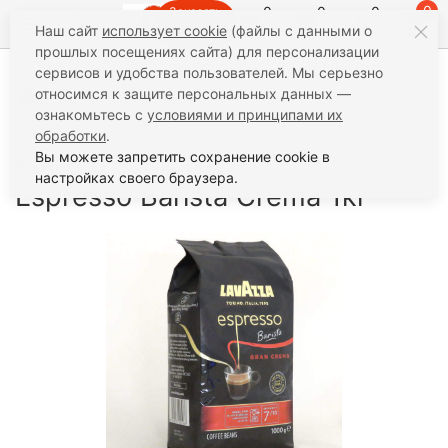
0
0
0
0
Заказать
Наш сайт
использует cookie
(файлы с данными о
звонок
прошлых посещениях сайта) для персонализации
сервисов и удобства пользователей. Мы серьезно
относимся к защите персональных данных —
Кофе
Кофе в зёрнах
Смеси
Кофе в зернах
ознакомьтесь с
условиями и принципами их
Lavazza Espresso Barista Crema 1кг
обработки
.
Кофе в зернах Lavazza
Вы можете запретить сохранение cookie в
настройках своего браузера.
Espresso Barista Crema 1кг