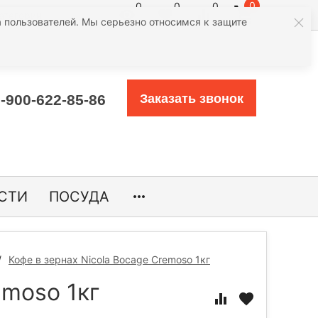
0
0
0
0
атегории
 пользователей. Мы серьезно относимся к защите
-900-622-85-86
Заказать звонок
СТИ
ПОСУДА
Кофе в зернах Nicola Bocage Cremoso 1кг
emoso 1кг