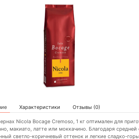
ние
Характеристики
Отзывы (
0
)
зернах Nicola Bocage Cremoso, 1 кг оптимален для приг
но, макиато, латте или моккачино. Благодаря средней
ный светло-коричневый оттенок и легкие сладко-горьк