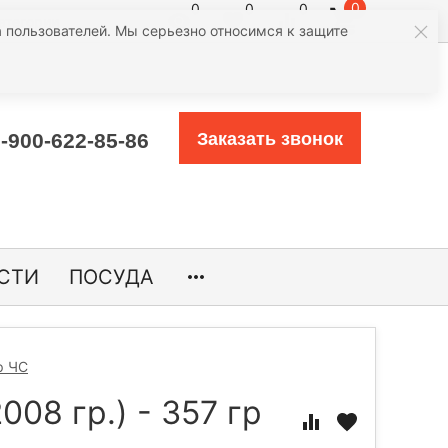
0
0
0
0
атегории
 пользователей. Мы серьезно относимся к защите
-900-622-85-86
Заказать звонок
СТИ
ПОСУДА
р ЧС
08 гр.) - 357 гр