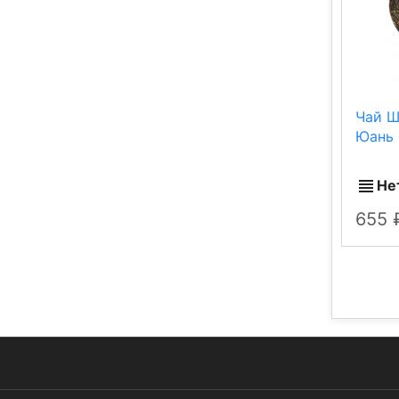
Чай Ш
Юань (
Не
655