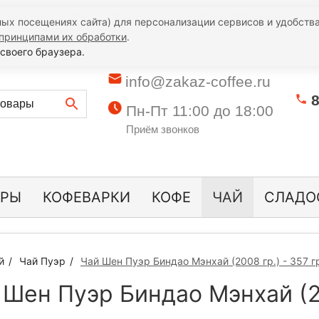
Гарантии
Опт
Контакты
Полезная информация
К
ых посещениях сайта) для персонализации сервисов и удобства
принципами их обработки
.
своего браузера.
info@zakaz-coffee.ru
8
Пн-Пт 11:00 до 18:00
Приём звонков
ОРЫ
КОФЕВАРКИ
КОФЕ
ЧАЙ
СЛАДО
й
Чай Пуэр
Чай Шен Пуэр Биндао Мэнхай (2008 гр.) - 357 г
 Шен Пуэр Биндао Мэнхай (20