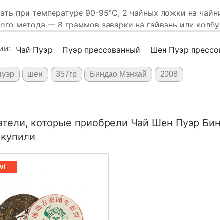
ать при температуре 90-95°C, 2 чайных ложки на чайни
ого метода — 8 граммов заварки на гайвань или колбу т
ии:
Чай Пуэр
Пуэр прессованный
Шен Пуэр прессов
пуэр
шен
357гр
Биндао Мэнхай
2008
тели, которые приобрели Чай Шен Пуэр Бинд
 купили
w!