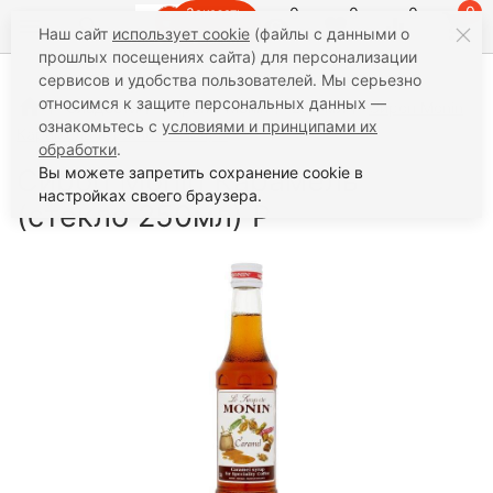
0
0
0
0
Заказать
Наш сайт
использует cookie
(файлы с данными о
звонок
прошлых посещениях сайта) для персонализации
сервисов и удобства пользователей. Мы серьезно
относимся к защите персональных данных —
Сладости
Сиропы Monin
250 мл
Сироп Monin
ознакомьтесь с
условиями и принципами их
Карамель (стекло 250мл) Р
обработки
.
Сироп Monin Карамель
Вы можете запретить сохранение cookie в
настройках своего браузера.
(стекло 250мл) Р