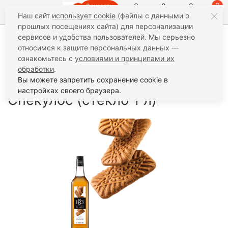
0
0
0
0
Заказать
Наш сайт
использует cookie
(файлы с данными о
звонок
прошлых посещениях сайта) для персонализации
сервисов и удобства пользователей. Мы серьезно
относимся к защите персональных данных —
Сладости
Сиропы Routin 1883
Экзотика 1 литр
ознакомьтесь с
условиями и принципами их
Сироп Routin 1883 Печенье Спекулос (стекло 1 л)
обработки
.
Сироп Routin 1883 Печенье
Вы можете запретить сохранение cookie в
настройках своего браузера.
Спекулос (стекло 1 л)