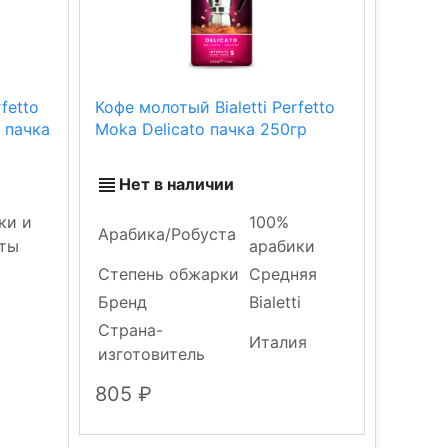
fetto
Кофе молотый Bialetti Perfetto
 пачка
Moka Delicato пачка 250гр
Нет в наличии
ки и
100%
Арабика/Робуста
ты
арабики
Степень обжарки
Средняя
Бренд
Bialetti
Страна-
Италия
изготовитель
805