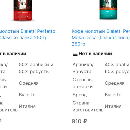
олотый Bialetti Perfetto
Кофе молотый Bialetti Per
Classico пачка 250гр
Moka Deca (без кофеина)
250гр
т в наличии
Нет в наличии
ка/
50% арабики и
Арабика/
40% араби
ста
50% робусты
Робуста
60% робус
ень
Степень
Средняя
Средняя
рки
обжарки
д
Bialetti
Бренд
Bialetti
на-
Страна-
Италия
Италия
овитель
изготовитель
910