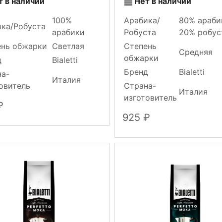
т в наличии
Нет в наличии
100%
Арабика/
80% араби
ка/Робуста
арабики
Робуста
20% робус
ень обжарки
Светлая
Степень
Средняя
обжарки
д
Bialetti
Бренд
Bialetti
на-
Италия
овитель
Страна-
Италия
изготовитель
925