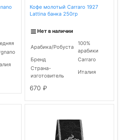
gnano
Кофе молотый Carraro 1927
Lattina банка 250гр
Нет в наличии
едняя
100%
Арабика/Робуста
арабики
rgnano
Бренд
Carraro
алия
Страна-
Италия
изготовитель
670