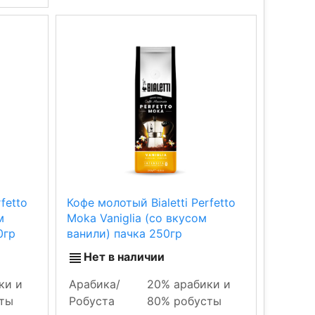
fetto
Кофе молотый Bialetti Perfetto
м
Moka Vaniglia (со вкусом
0гр
ванили) пачка 250гр
Нет в наличии
ки и
Арабика/
20% арабики и
ты
Робуста
80% робусты