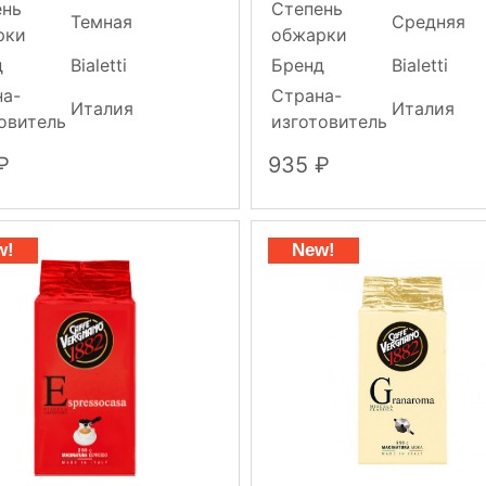
ень
Степень
Темная
Средняя
рки
обжарки
д
Bialetti
Бренд
Bialetti
на-
Страна-
Италия
Италия
овитель
изготовитель
935
w!
New!