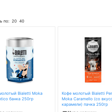
ь по:
20
40
молотый Bialetti Moka
Кофе молотый Bialetti Per
tico банка 250гр
Moka Caramello (со вкус
карамели) пачка 250гр