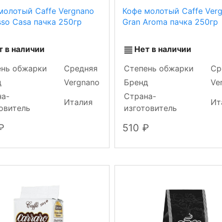
молотый Caffe Vergnano
Кофе молотый Caffe Ver
sso Casa пачка 250гр
Gran Aroma пачка 250гр
т в наличии
Нет в наличии
ень обжарки
Средняя
Степень обжарки
Ср
д
Vergnano
Бренд
Ve
на-
Страна-
Италия
Ит
овитель
изготовитель
510