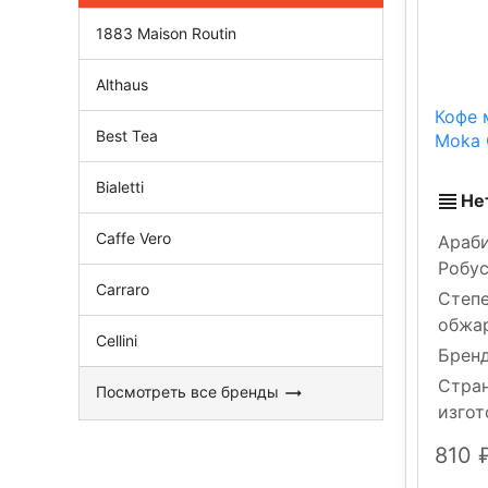
1883 Maison Routin
Althaus
Кофе м
Best Tea
Moka 
Bialetti
Не
Caffe Vero
Араби
Робу
Carraro
Степ
обжа
Cellini
Брен
Стра
Посмотреть все бренды
изгот
810