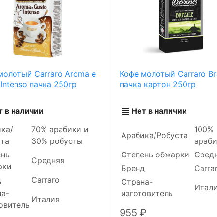
молотый Carraro Aroma e
Кофе молотый Carraro Bra
 Intenso пачка 250гр
пачка картон 250гр
т в наличии
Нет в наличии
ка/
70% арабики и
100%
Арабика/Робуста
ста
30% робусты
араб
ень
Степень обжарки
Сред
Средняя
рки
Бренд
Carra
д
Carraro
Страна-
Итал
на-
изготовитель
Италия
овитель
955