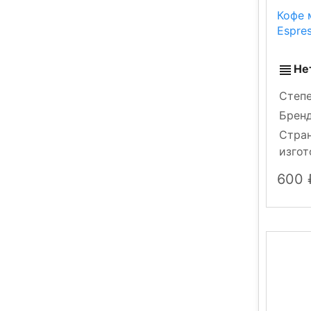
Кофе 
Espre
Не
Степ
Брен
Стра
изгот
600