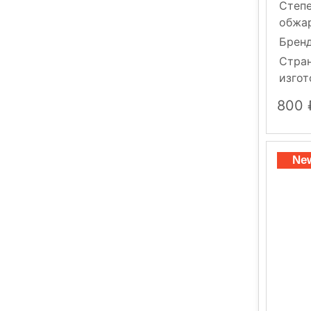
Степ
обжа
Брен
Стра
изгот
800
Ne