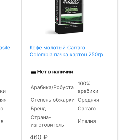
sile
Кофе молотый Carraro
Colombia пачка картон 250гр
Нет в наличии
100%
Арабика/Робуста
ики
арабики
няя
Степень обжарки
Средняя
ro
Бренд
Carraro
Страна-
ия
Италия
изготовитель
460