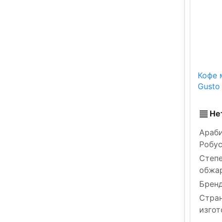
Кофе 
Gusto
Не
Араби
Робу
Степ
обжа
Брен
Стра
изгот