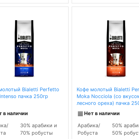
олотый Bialetti Perfetto
Кофе молотый Bialetti Per
Intenso пачка 250гр
Moka Nocciola (со вкусо
лесного ореха) пачка 25
т в наличии
Нет в наличии
ка/
30% арабики и
Арабика/
50% араби
ста
70% робусты
Робуста
50% робус