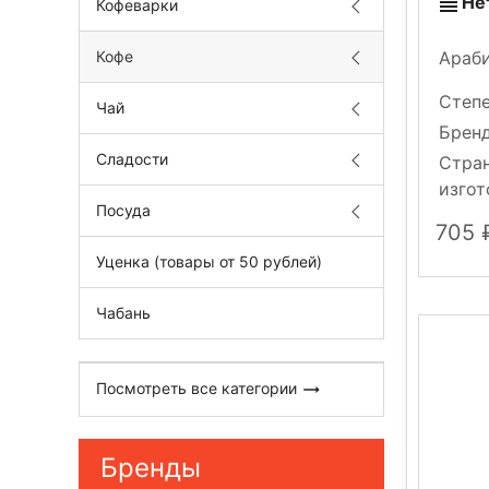
Не
Кофеварки
Араби
Кофе
Степ
Чай
Брен
Сладости
Стра
изгот
Посуда
705
Уценка (товары от 50 рублей)
Чабань
Посмотреть все категории
Бренды