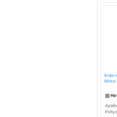
Кофе м
Moka 
Не
Араби
Робу