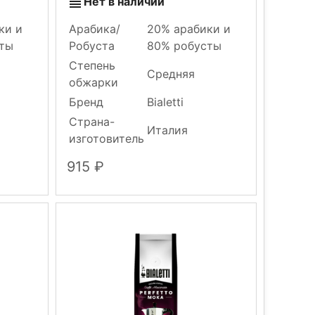
Нет в наличии
ки и
Арабика/
20% арабики и
ты
Робуста
80% робусты
Степень
Средняя
обжарки
Бренд
Bialetti
Страна-
Италия
изготовитель
915