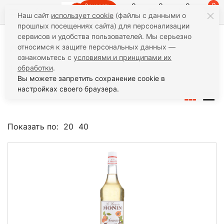
0
0
0
0
Заказать
Наш сайт
использует cookie
(файлы с данными о
звонок
прошлых посещениях сайта) для персонализации
сервисов и удобства пользователей. Мы серьезно
относимся к защите персональных данных —
Сладости
Сиропы Monin
1 литр
ознакомьтесь с
условиями и принципами их
1 литр
обработки
.
Вы можете запретить сохранение cookie в
настройках своего браузера.
Показать по:
20
40