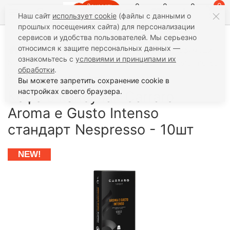
0
0
0
0
Заказать
Наш сайт
использует cookie
(файлы с данными о
звонок
прошлых посещениях сайта) для персонализации
сервисов и удобства пользователей. Мы серьезно
относимся к защите персональных данных —
Кофе
Кофе в капсулах
Капсулы для кофемашин
ознакомьтесь с
условиями и принципами их
Nespresso
Кофе в капсулах Carraro Aroma e Gusto Intenso
обработки
.
стандарт Nespresso - 10шт
Вы можете запретить сохранение cookie в
настройках своего браузера.
Кофе в капсулах Carraro
Aroma e Gusto Intenso
стандарт Nespresso - 10шт
NEW!