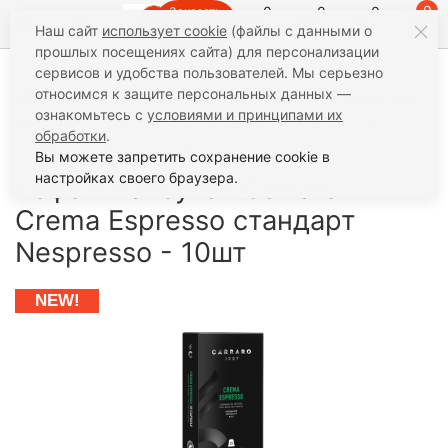
0
0
0
0
Заказать
Наш сайт
использует cookie
(файлы с данными о
звонок
прошлых посещениях сайта) для персонализации
сервисов и удобства пользователей. Мы серьезно
относимся к защите персональных данных —
Кофе
Кофе в капсулах
Капсулы для кофемашин
ознакомьтесь с
условиями и принципами их
Nespresso
Кофе в капсулах Carraro Crema Espresso
обработки
.
стандарт Nespresso - 10шт
Вы можете запретить сохранение cookie в
настройках своего браузера.
Кофе в капсулах Carraro
Crema Espresso стандарт
Nespresso - 10шт
NEW!