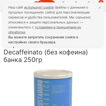
0
0
0
0
Заказать
Наш сайт
использует cookie
(файлы с данными о
звонок
прошлых посещениях сайта) для персонализации
сервисов и удобства пользователей. Мы серьезно
относимся к защите персональных данных —
Кофе
Молотый кофе
По Производителю
ознакомьтесь с
условиями и принципами их
Costadoro (Италия)
Кофе молотый Costadoro Decaffeinato
обработки
.
(без кофеина) банка 250гр
Вы можете запретить сохранение cookie в
настройках своего браузера.
Кофе молотый Costadoro
Decaffeinato (без кофеина)
банка 250гр