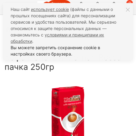
0
0
0
0
Заказать
Наш сайт
использует cookie
(файлы с данными о
звонок
прошлых посещениях сайта) для персонализации
сервисов и удобства пользователей. Мы серьезно
относимся к защите персональных данных —
Кофе
Молотый кофе
По Производителю
ознакомьтесь с
условиями и принципами их
Molinari (Италия)
Кофе молотый Molinari Rossa пачка
обработки
.
250гр
Вы можете запретить сохранение cookie в
настройках своего браузера.
Кофе молотый Molinari Rossa
пачка 250гр